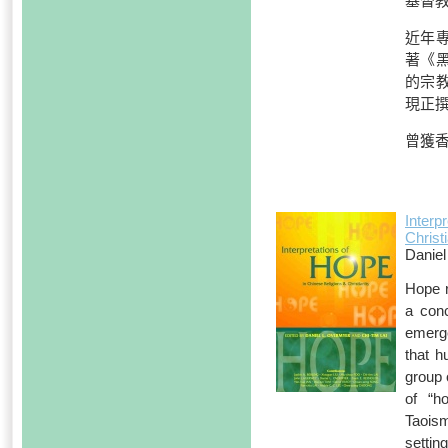
基督教
近年
著《黑
的宗教
現正
曾獲香
Interp
Christi
Danie
Hope r
a conc
emerge
that h
group 
of “h
Taoism
settin