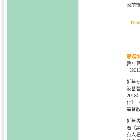
國前
Thom
邢福
教中
（201
近年
港基
201
化》（
基督教
近年
著《黑
有人看