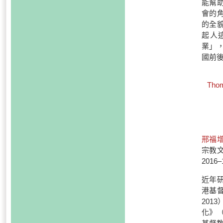
能幫
會的
的全
起人
業」
國前
Thom
邢福
宗教文
2016
近年
港基
201
化》（