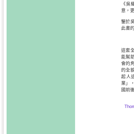
《吳
意，
鑒於
此書
這套
能幫
會的
的全
起人
業」
國前
Thom