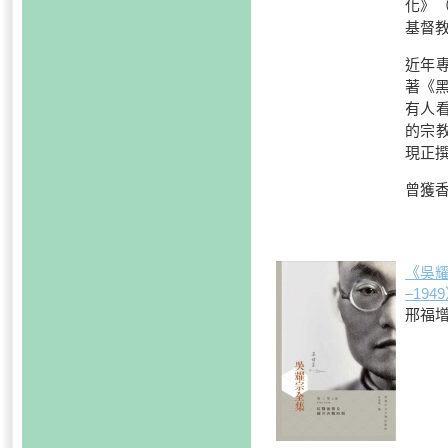
化》（
基督教
近年
著《黑
有人看
的宗教
現正
曾獲香
《吳耀
–19
邢福增