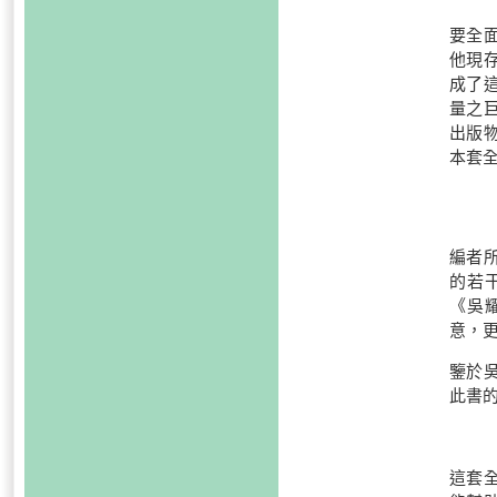
要全
他現
成了
量之
出版
本套
編者
的若
《吳
意，
鑒於
此書
這套