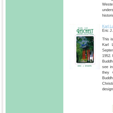
Wester
under
histor
Karl L
Eric 
This 
Karl 
Septe
1952. 
Buddh
see in
they 
Buddh
Christ
design