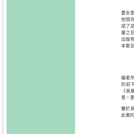
要全
他現
成了
量之
出版
本套
編者
的若
《吳
意，
鑒於
此書