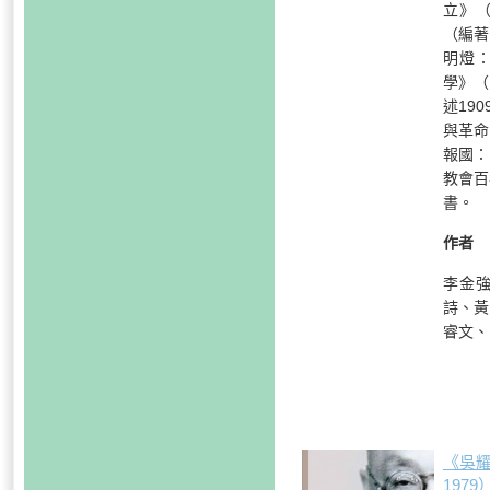
立》
（編著
明燈
學》（
述19
與革命
報國：
教會百
書。
作者
李金
詩、黃
睿文、
《吳耀
197