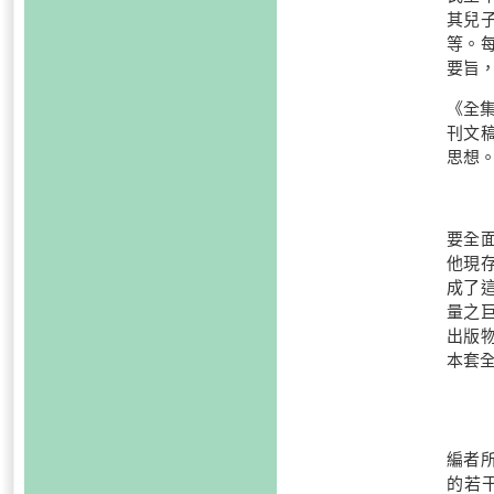
其兒
等。
要旨
《全集
刊文
思想
要全
他現
成了
量之
出版
本套
編者
的若