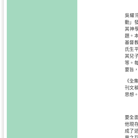
吳耀宗
動」
其神
題。
基督
氏生
其兒
等。
要旨
《全集
刊文
思想
要全
他現
成了
量之