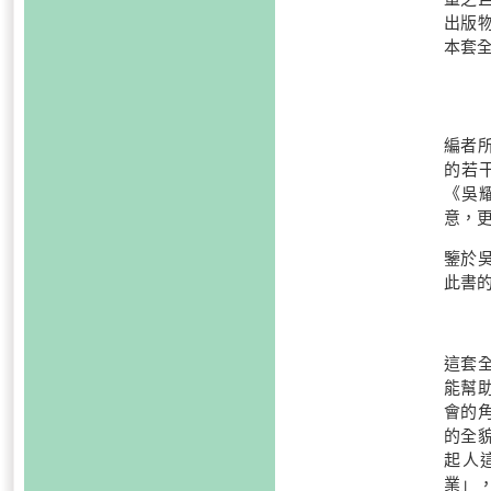
出版
本套
編者
的若
《吳
意，
鑒於
此書
這套
能幫
會的
的全
起人
業」