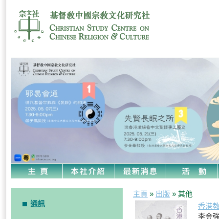
主頁
»
出版
» 其他
通訊
香港
李金強