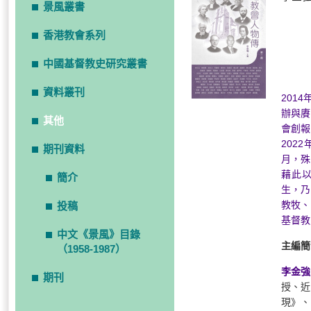
景風叢書
香港教會系列
中國基督教史研究叢書
資料叢刊
201
辦與賡
其他
會創報
202
期刊資料
月，殊
藉此
簡介
生，乃
教牧、
投稿
基督教
中文《景風》目錄
主編簡
（1958-1987）
李金強
期刊
授、近
現》、