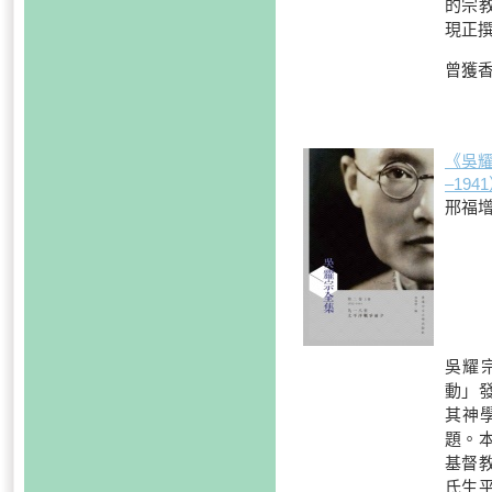
的宗教
現正
曾獲香
《吳耀
–19
邢福增
吳耀宗
動」
其神
題。
基督
氏生