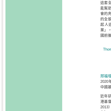
這套
能幫
會的
的全
起人
業」
國前
Thom
邢福
202
中國基
近年
港基
201