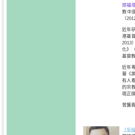
邢福
教中
（201
近年
港基
201
化》（
基督教
近年
著《黑
有人看
的宗教
現正
曾獲香
《吳耀