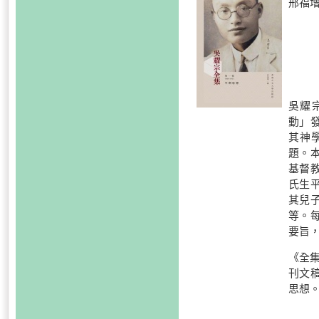
邢福增
吳耀宗
動」
其神
題。
基督
氏生
其兒
等。
要旨
《全集
刊文
思想