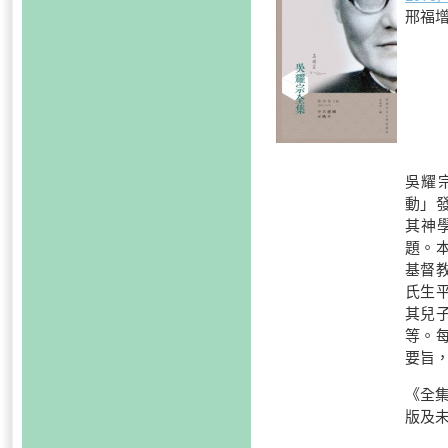
邢福增
吳耀宗
動」
其神
題。
基督
氏生
其兒
等。
要旨
《全集
版及