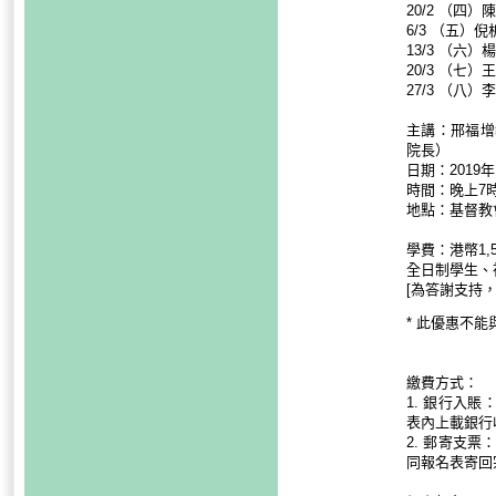
20/2 （四
6/3 （五）
13/3 （六
20/3 （七
27/3 （八
主講：邢福增
院長）
日期：2019
時間：晚上7時
地點：基督教會
學費：港幣1,5
全日制學生、神
[為答謝支持，
* 此優惠不
繳費方式：
1. 銀行入賬：
表內上載銀行
2. 郵寄支
同報名表寄回