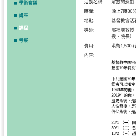
活動名稱:
解放的悲劇
學術會議
時間:
晚上7時30
講座
地點:
基督教會活石堂
課程
導師:
邢福增教授
授、院長）
考察
費用:
港幣1,500
內容:
基督教中國宗
建國70年特
中共建國70
鑑古可以知今
1949年的
2019年的
歷史背後，是
人性背後，是
信仰背後，是
23/1 （一
30/1 （二
13/2 （三）