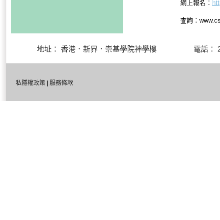
網上報名：
ht
查詢：www.csc
地址： 香港．新界．崇基學院神學樓 電話： 27
私隱權政策
|
服務條款